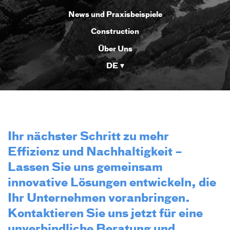
News und Praxisbeispiele
Construction
Über Uns
DE
Ihr nächster Schritt zu mehr
Effizienz und Nachhaltigkeit –
Lassen Sie uns gemeinsam
innovative Lösungen entwickeln, die
Ihr Unternehmen voranbringen.
Kontaktieren Sie uns jetzt für eine
unverbindliche Beratung und